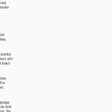
vara
lenske
nim
ima.
 insekti
tioci uče
ći kako
nima
M-u
 su
i pauga
 da žele
st, što