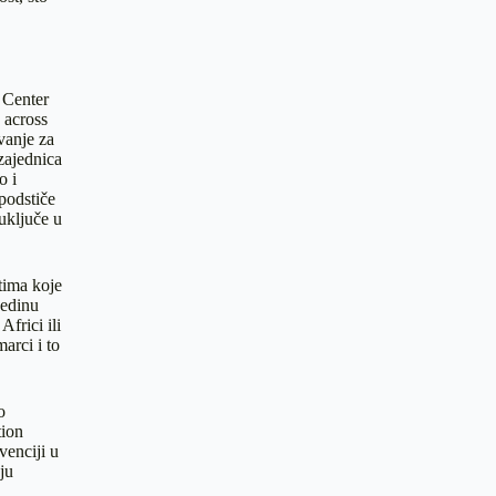
 Center
 across
vanje za
zajednica
o i
 podstiče
uključe u
stima koje
jedinu
frici ili
arci i to
o
tion
venciji u
ju