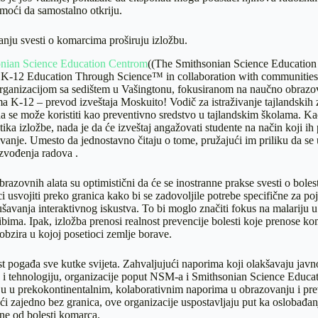
moći da samostalno otkriju.
nju svesti o komarcima proširuju izložbu.
nian Science Education Centrom
((The Smithsonian Science Education
g K-12 Education Through Science™ in collaboration with communities
 organizacijom sa sedištem u Vašingtonu, fokusiranom na naučno obrazo
a K-12 – prevod izveštaja Moskuito! Vodič za istraživanje tajlandskih 
da se može koristiti kao preventivno sredstvo u tajlandskim školama. Ka
tika izložbe, nada je da će izveštaj angažovati studente na način koji ih
ivanje. Umesto da jednostavno čitaju o tome, pružajući im priliku da se 
izvođenja radova .
brazovnih alata su optimistični da će se inostranne prakse svesti o bole
 usvojiti preko granica kako bi se zadovoljile potrebe specifične za po
šavanja interaktivnog iskustva. To bi moglo značiti fokus na malariju u A
bima. Ipak, izložba prenosi realnost prevencije bolesti koje prenose kom
 obzira u kojoj posetioci zemlje borave.
t pogađa sve kutke svijeta. Zahvaljujući naporima koji olakšavaju javn
u i tehnologiju, organizacije poput NSM-a i Smithsonian Science Educa
ju u prekokontinentalnim, kolaborativnim naporima u obrazovanju i pre
ći zajedno bez granica, ove organizacije uspostavljaju put ka oslobađan
čne od bolesti komarca.