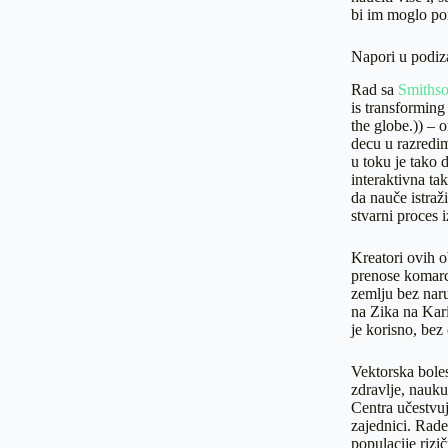
bi im moglo po
Napori u podiza
Rad sa
Smithso
is transformin
the globe.)) –
decu u razredim
u toku je tako 
interaktivna tak
da nauče istraž
stvarni proces 
Kreatori ovih o
prenose komarci
zemlju bez naru
na Zika na Kari
je korisno, bez
Vektorska boles
zdravlje, nauk
Centra učestvu
zajednici. Rade
populacije rizi