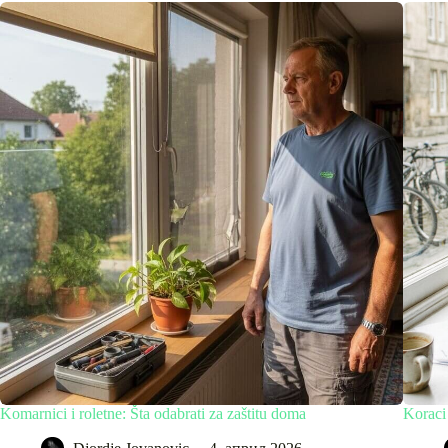
Komarnici i roletne: Šta odabrati za zaštitu doma
Koraci