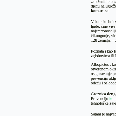
zaraženih bila 
djecu najugrože
komaraca
.
Vektorske boles
ljude, čine viš
najsmrtonosniji
čikungunje, vir
128 zemalja – 
Poznata i kao 
zglobovima ili 
Albopictus , k
otvorenom okru
osiguravanje p
prevencija uklj
odeću i oslobađ
Groznica
den
Prevenciju
kom
tehnološke zaje
Sajam je najveć