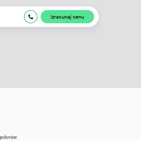
Izracunaj cenu
 polovine