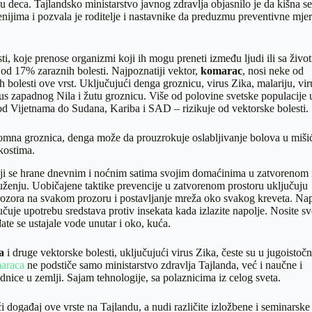
su deca. Tajlandsko ministarstvo javnog zdravlja objasnilo je da kišna s
nijima i pozvala je roditelje i nastavnike da preduzmu preventivne mjer
ti, koje prenose organizmi koji ih mogu preneti između ljudi ili sa život
e od 17% zaraznih bolesti. Najpoznatiji vektor,
komarac
, nosi neke od
h bolesti ove vrst. Uključujući denga groznicu, virus Zika, malariju, vir
us zapadnog Nila i žutu groznicu. Više od polovine svetske populacije 
od Vijetnama do Sudana, Kariba i SAD – rizikuje od vektorske bolesti.
lomna groznica, denga može da prouzrokuje oslabljivanje bolova u miši
kostima.
oji se hrane dnevnim i noćnim satima svojim domaćinima u zatvorenom 
ženju. Uobičajene taktike prevencije u zatvorenom prostoru uključuju
rozora na svakom prozoru i postavljanje mreža oko svakog kreveta. Na
učuje upotrebu sredstava protiv insekata kada izlazite napolje. Nosite sv
ate se ustajale vode unutar i oko, kuća.
ga
i druge vektorske bolesti, uključujući virus Zika, česte su u jugoistočn
araca
ne podstiče samo ministarstvo zdravlja Tajlanda, već i naučne i
dnice u zemlji. Sajam tehnologije, sa polaznicima iz celog sveta.
i događaj ove vrste na Tajlandu, a nudi različite izložbene i seminarsk