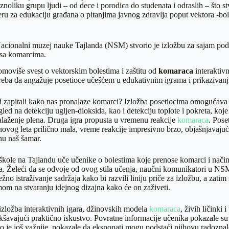
aznoliku grupu ljudi – od dece i porodica do studenata i odraslih – što st
ru za edukaciju građana o pitanjima javnog zdravlja poput vektora -bo
acionalni muzej nauke Tajlanda (NSM) stvorio je izložbu za sajam pod
sa komarcima.
moviše svest o vektorskim bolestima i zaštitu od
komaraca
interaktiv
treba da angažuje posetioce učešćem u edukativnim igrama i prikazivanj
ad zapitali kako nas pronalaze komarci? Izložba posetiocima omogućava
led na detekciju ugljen-dioksida, kao i detekciju toplote i pokreta, koje
alaženje plena. Druga igra propusta u vremenu reakcije
komaraca
. Pose
ihovog leta prilično mala, vreme reakcije impresivno brzo, objašnjavaju
u naš šamar.
škole na Tajlandu uče učenike o bolestima koje prenose komarci i nači
ga. Želeći da se odvoje od ovog stila učenja, naučni komunikatori u NS
žno istraživanje sadržaja kako bi razvili liniju priče za izložbu, a zatim
imom na stvaranju idejnog dizajna kako će on zaživeti.
 izložba interaktivnih igara, džinovskih modela
komaraca
, živih ličinki 
akšavajući praktično iskustvo. Povratne informacije učenika pokazale su
 što je još važnije, pokazale da eksponati mogu podstaći njihovu radoznalo