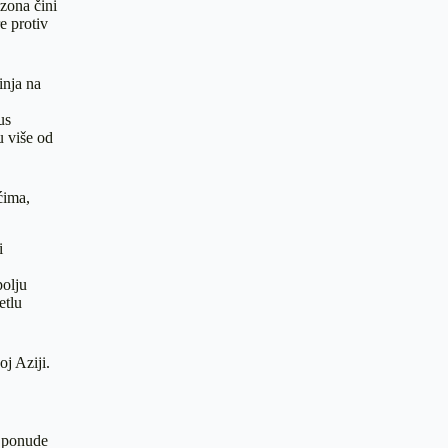
ezona čini
e protiv
inja na
us
u više od
ćima,
i
polju
etlu
oj Aziji.
e ponude