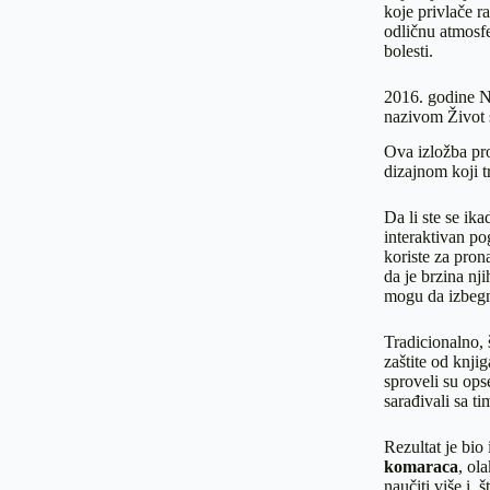
koje privlače r
odličnu atmosfe
bolesti.
2016. godine N
nazivom Život 
Ova izložba pro
dizajnom koji 
Da li ste se ik
interaktivan pog
koriste za pron
da je brzina nj
mogu da izbegn
Tradicionalno, 
zaštite od knji
sproveli su opse
sarađivali sa t
Rezultat je bio
komaraca
, ol
naučiti više i,