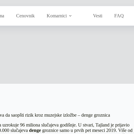
ma
Cenovnik
Komarnici
Vesti
FAQ
a da saopšti rizik kroz muzejske izložbe – denge groznica
a
uzrokuje 96 miliona slučajeva godišnje. U stvari, Tajland je prijavio
0.000 slučajeva
denge
groznice samo u prvih pet meseci 2019. Više od