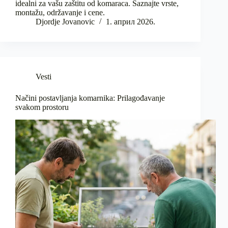
idealni za vašu zaštitu od komaraca. Saznajte vrste,
montažu, održavanje i cene.
Djordje Jovanovic
1. април 2026.
Vesti
Načini postavljanja komarnika: Prilagođavanje
svakom prostoru