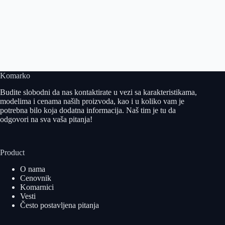
Komarko
Budite slobodni da nas kontaktirate u vezi sa karakteristikama,
modelima i cenama naših proizvoda, kao i u koliko vam je
potrebna bilo koja dodatna informacija. Naš tim je tu da
odgovori na sva vaša pitanja!
Product
O nama
Cenovnik
Komarnici
Vesti
Često postavljena pitanja