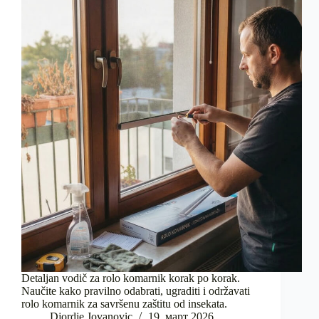
Detaljan vodič za rolo komarnik korak po korak.
Naučite kako pravilno odabrati, ugraditi i održavati
rolo komarnik za savršenu zaštitu od insekata.
Djordje Jovanovic
19. март 2026.