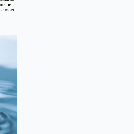
anizme
o ne mogu