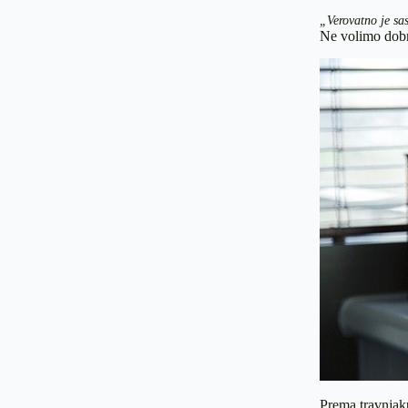
„Verovatno je sas
Ne volimo dobr
Prema travnjaku