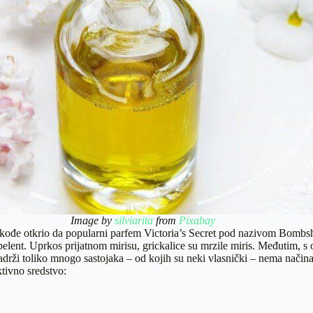
Image by
silviarita
from
Pixabay
akođe otkrio da popularni parfem Victoria’s Secret pod nazivom Bombs
pelent. Uprkos prijatnom mirisu, grickalice su mrzile miris. Međutim, s
drži toliko mnogo sastojaka – od kojih su neki vlasnički – nema načina
ktivno sredstvo: