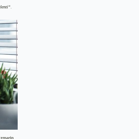
elenti“
.
uzmarin,