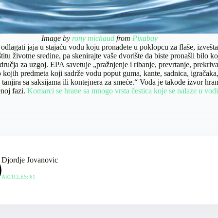
Image by
rony michaud
from
Pixabay
lagati jaja u stajaću vodu koju pronađete u poklopcu za flaše, izvešt
itu životne sredine, pa skenirajte vaše dvorište da biste pronašli bilo ko
dručja za uzgoj. EPA savetuje „pražnjenje i ribanje, prevrtanje, prekrivan
o kojih predmeta koji sadrže vodu poput guma, kante, sadnica, igračaka
, tanjira sa saksijama ili kontejnera za smeće.“ Voda je takođe izvor hra
noj fazi.
Komarci se hrane sa mnogo vrsta čestica koje se nalaze u vodi
Djordje Jovanovic
ARTICLES: 61