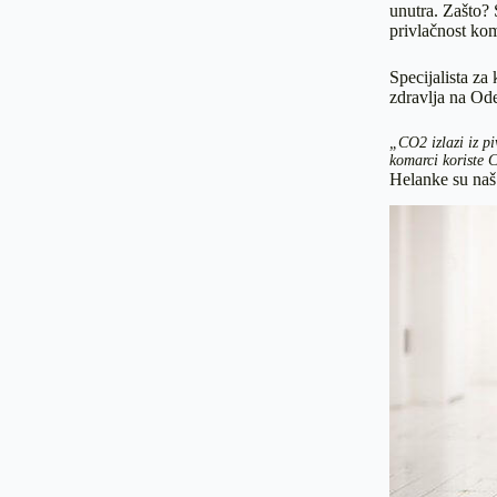
unutra. Zašto? 
privlačnost ko
Specijalista za
zdravlja na Ode
„CO2 izlazi iz p
komarci koriste C
Helanke su naš