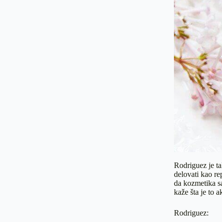
Rodriguez je t
delovati kao re
da kozmetika sa
kaže šta je to a
Rodriguez: