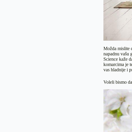
Možda mislite d
napadnu vašu go
Science kaže d
komarcima je te
vas hladnije i 
Voleli bismo da