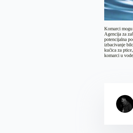
Komarci mogu od
Agencija za zašt
potencijalna po
izbacivanje bil
kućica za ptice
komarci u vode