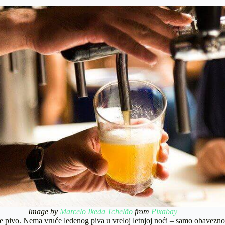
Image by
Marcelo Ikeda Tchelão
from
Pixabay
e pivo. Nema vruće ledenog piva u vreloj letnjoj noći – samo obavezno