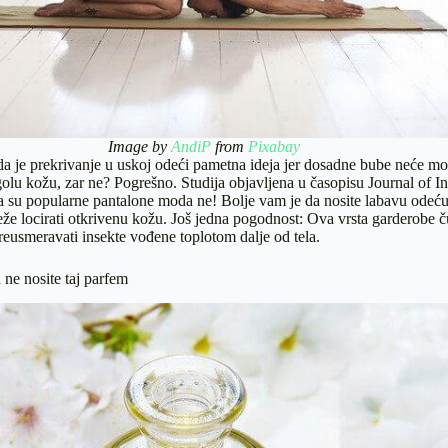
Image by
AndiP
from
Pixabay
a je prekrivanje u uskoj odeći pametna ideja jer dosadne bube neće mo
lu kožu, zar ne? Pogrešno. Studija objavljena u časopisu Journal of In
a su popularne pantalone moda ne! Bolje vam je da nosite labavu odeću
že locirati otkrivenu kožu. Još jedna pogodnost: Ova vrsta garderobe 
preusmeravati insekte vođene toplotom dalje od tela.
 ne nosite taj parfem