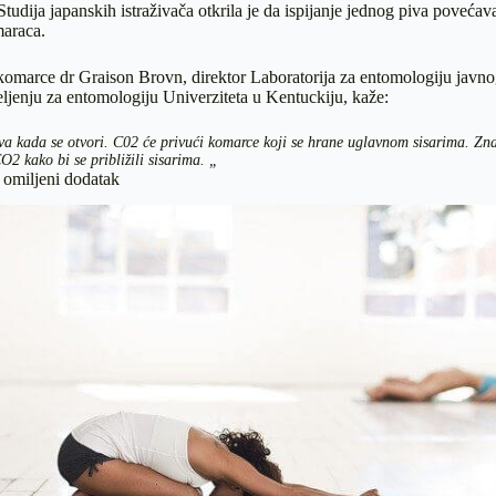
Studija japanskih istraživača otkrila je da ispijanje jednog piva povećav
maraca.
 komarce dr Graison Brovn, direktor Laboratorija za entomologiju javn
ljenju za entomologiju Univerziteta u Kentuckiju, kaže:
iva kada se otvori. C02 će privući komarce koji se hrane uglavnom sisarima. Z
O2 kako bi se približili sisarima. „
 omiljeni dodatak