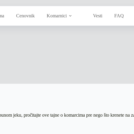
ma
Cenovnik
Komarnici
Vesti
FAQ
punom jeku, pročitajte ove tajne o komarcima pre nego što krenete na 