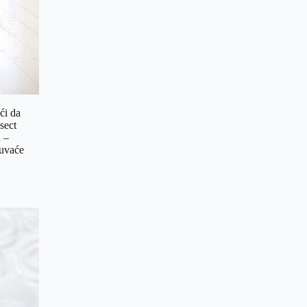
ći da
sect
 –
čuvaće