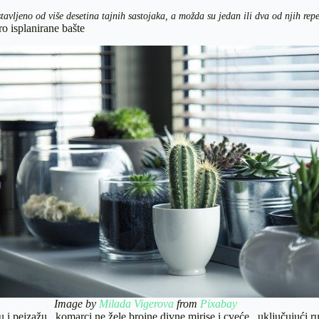
tavljeno od više desetina tajnih sastojaka, a možda su jedan ili dva od njih rep
o isplanirane bašte
Image by
Milada Vigerova
from
Pixabay
 i pejzažu , komarci ne žele brojne divne mirise i cveće , uključujući r