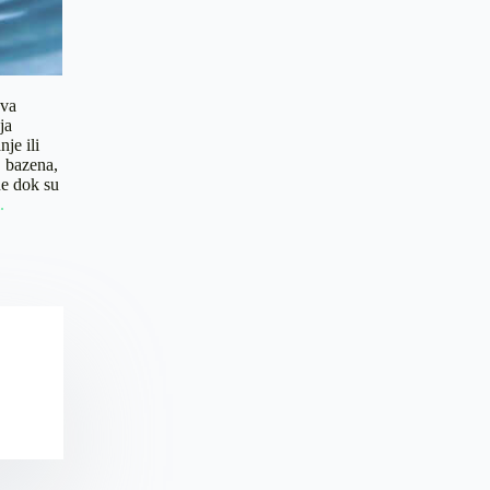
ava
ja
je ili
, bazena,
ne dok su
.