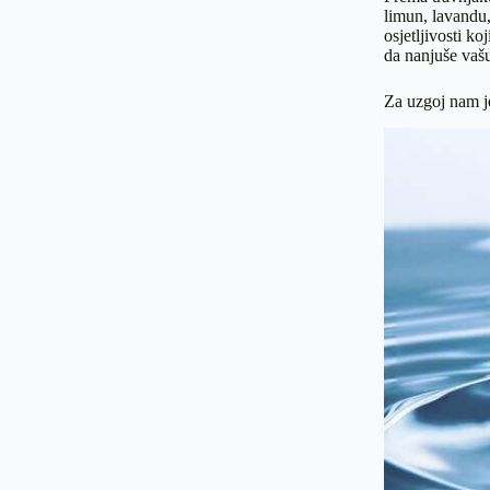
limun, lavandu,
osjetljivosti k
da nanjuše vašu 
Za uzgoj nam j