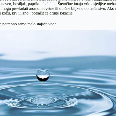
 neven, bosiljak, papriku i beli luk. Štetočine imaju vrlo osjetljive meh
oji mogu prevladati aromom cvetne ili obične biljke u domaćinstvu. Ak
kožu, krv ili znoj, potražit će druge lokacije.
e potrebno samo malo stajaće vode