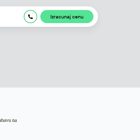
Izracunaj cenu
zabavu na