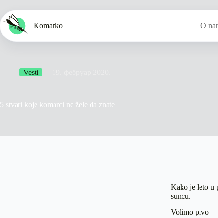
Skip
to
content
Komarko
O na
Vesti
19. фебруар 2020.
5 stvari koje komarci ne žele da znate
Kako je leto u 
suncu.
Volimo pivo