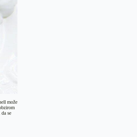
hell može
 obzirom
 da se