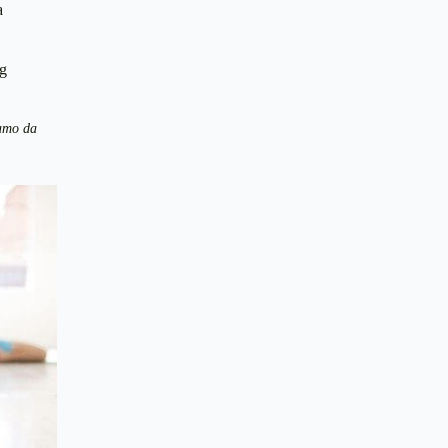
a
og
namo da