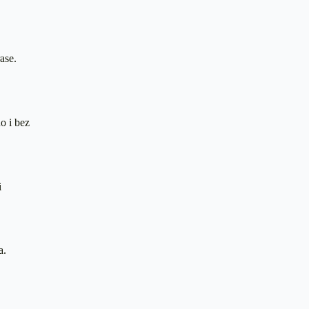
ase.
o i bez
i
a.