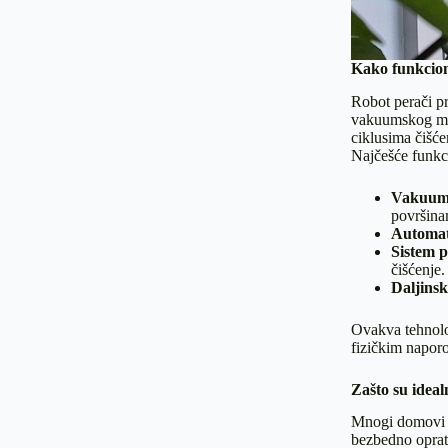
Kako funkcion
Robot perači p
vakuumskog mot
ciklusima čišćen
Najčešće funkci
Vakuums
površina
Automat
Sistem p
čišćenje.
Daljinsk
Ovakva tehnolog
fizičkim napor
Zašto su ideal
Mnogi domovi i
bezbedno oprat