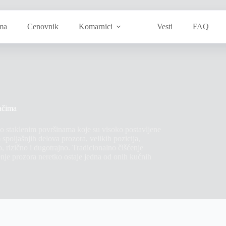
ma
Cenovnik
Komarnici
Vesti
FAQ
račima
 o staklenim površinama koje su visoko postavljene
spoljašnjih delova prozora, velikih pozicija,
o, rizično i dugotrajno. Tradicionalno čišćenje
nje prozora neretko ostaje jedna od onih kućnih