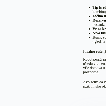
Tip kre
kombinuj
Jačina u
Rezervna
nestanka 
Vrsta k
Nivo bu
Kompatib
ogledala i
Idealno rešen
Robot perači pr
uštedu vremena 
više domova u S
prozorima.
Ako želite da v
rizik i muku oko