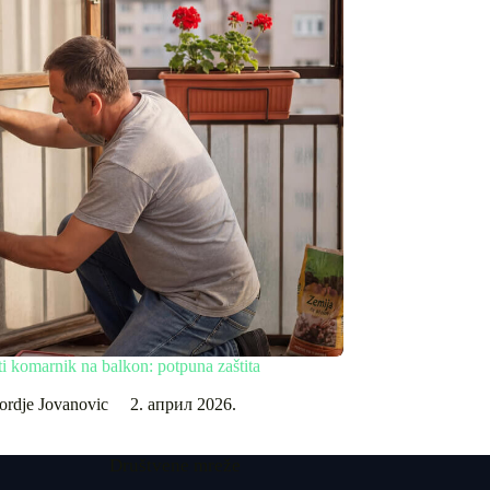
ti komarnik na balkon: potpuna zaštita
Šta su plise komarnici
ordje Jovanovic
2. април 2026.
Djordje J
Društvene mreže