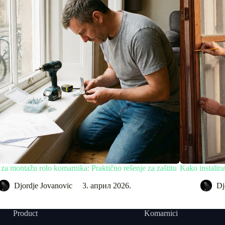
 za montažu rolo komarnika: Praktično rešenje za zaštitu
Kako instalira
Djordje Jovanovic
3. април 2026.
Dj
Product
Komarnici