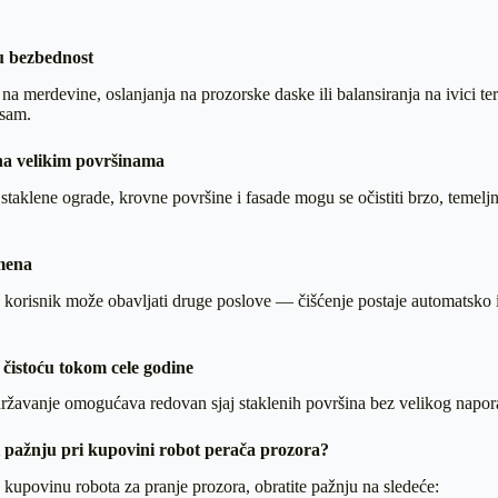
u bezbednost
a merdevine, oslanjanja na prozorske daske ili balansiranja na ivici ter
 sam.
 na velikim površinama
 staklene ograde, krovne površine i fasade mogu se očistiti brzo, temeljn
mena
 korisnik može obavljati druge poslove — čišćenje postaje automatsko 
 čistoću tokom cele godine
ržavanje omogućava redovan sjaj staklenih površina bez velikog napor
i pažnju pri kupovini robot perača prozora?
kupovinu robota za pranje prozora, obratite pažnju na sledeće: