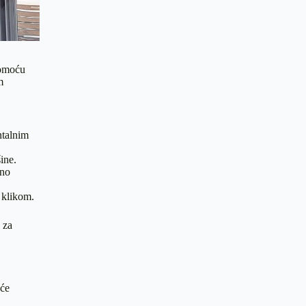
pomoću
m
ntalnim
ine.
jno
 klikom.
 za
uće