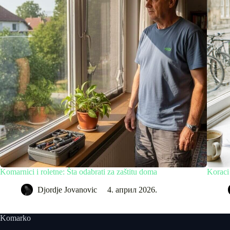
Komarnici i roletne: Šta odabrati za zaštitu doma
Koraci
Djordje Jovanovic
4. април 2026.
Komarko