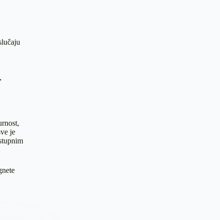
slučaju
,
urnost,
ve je
ostupnim
gnete