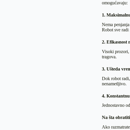
omogućavaju:
1. Maksimaln
Nema penjanja n
Robot sve radi
2. Efikasnost
Visoki prozori,
tragova.
3. Ušteda vre
Dok robot radi,
nenametljivo.
4. Konstantnu
Jednostavno od
Na šta obratit
Ako razmatrate 