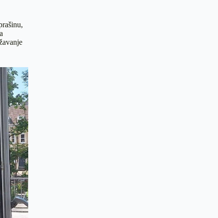
prašinu,
a
ržavanje