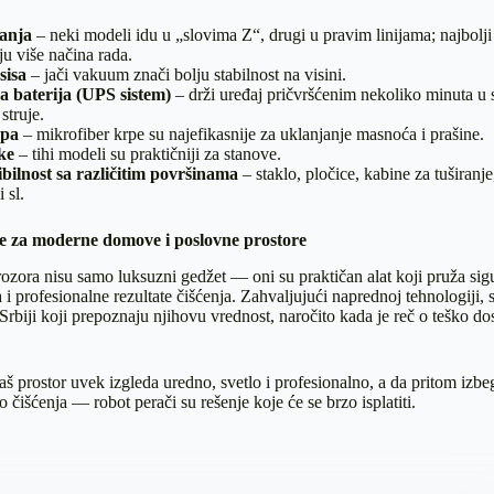
tanja
– neki modeli idu u „slovima Z“, drugi u pravim linijama; najbolji
u više načina rada.
sisa
– jači vakuum znači bolju stabilnost na visini.
 baterija (UPS sistem)
– drži uređaj pričvršćenim nekoliko minuta u 
struje.
rpa
– mikrofiber krpe su najefikasnije za uklanjanje masnoća i prašine.
ke
– tihi modeli su praktičniji za stanove.
ilnost sa različitim površinama
– staklo, pločice, kabine za tuširanje
 sl.
je za moderne domove i poslovne prostore
ozora nisu samo luksuzni gedžet — oni su praktičan alat koji pruža sig
i profesionalne rezultate čišćenja. Zahvaljujući naprednoj tehnologiji, s
rbiji koji prepoznaju njihovu vrednost, naročito kada je reč o teško d
aš prostor uvek izgleda uredno, svetlo i profesionalno, a da pritom izbe
 čišćenja — robot perači su rešenje koje će se brzo isplatiti.