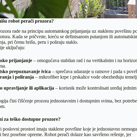
išu robot perači prozora?
rozora rade na principu automatskog prijanjanja uz staklenu površinu 
ora. Kada se pričvrste, kreću se definisanom putanjom ili automatski
ja, pri čemu brišu, peru i poliraju staklo.
je uključuju:
ko prijanjanje
– omogućava stabilan rad i na vertikalnim i na horizo
ma.
sko prepoznavanje ivica
– sprečava udaranje u ramove i pada s površ
ranja i poliranja
– mikrofiber krpe i prskalice vode obezbeđuju temel
o upravljanje ili aplikacija
– korisnik može kontrolisati uređaj jednim
ija čini čišćenje prozora jednostavnim i dostupnim svima, bez potrebe
om.
ni za teško dostupne prozore?
 poslovni prostori imaju staklene površine koje je jednostavno nemog
i bez posebne opreme. Robot perači dolaze kao savršeno rešenje, jer