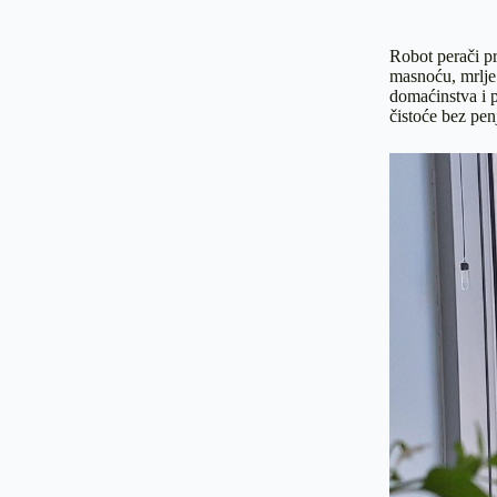
Robot perači pr
masnoću, mrlje 
domaćinstva i 
čistoće bez pen