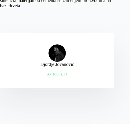
sintetički materijali od cementa su zamenjeni proizvodima na
bazi drveta.
Djordje Jovanovic
ARTICLES: 61