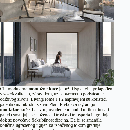
Cilj modularne
montažne kuće
je brži i isplativiji, prilagođen,
visokokvalitetan, zdrav dom, uz istovremeno podsticanje
održivog života. LivingHome 1 i 2 napravljeni su koristeći
patentirani, hibridni sistem Plant Prefab za izgradnju
montažne kuće
. U stvari, uvođenjem modularnih jedinica i
panela smanjuju se složenost i troškovi transporta i ugradnje,
dok se povećava fleksibilnost dizajna. Da bi se smanjila
količina ugrađenog ugljenika izbačenog tokom gradnje,