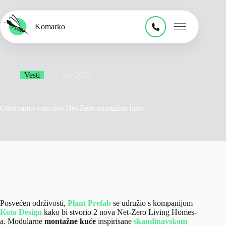
Skip
to
content
Komarko
Vesti
1. мај 2020.
Otkrivamo vam dve Net-Zero montažne kuće
Posvećen održivosti,
Plant Prefab
se udružio s kompanijom
Koto Design
kako bi stvorio 2 nova Net-Zero Living Homes-
a. Modularne
montažne kuće
inspirisane
skandinavskom