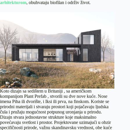
arhitekturom
, obuhvataju biofilan i održiv život.
Koto dizajn sa sedištem u Britaniji , sa američkom
kompanijom Plant Prefab , stvorili su dve nove kuće. Nose
imena Piha ili dvorište, i Iksi ili prva, na finskom. Koriste se
prirodni materijali i stvaraju prostori koji pojačavaju ljudska
čula i pružaju mogućnost potpunog uronjanja u prirodu.
Dizajn stvara jednostavne strukture koje maksimalno
povećavaju svetlost i prostor. Projektovane uzimajući u obzir
specifičnosti prirode, važnu skandinavsku vrednost, obe kuće