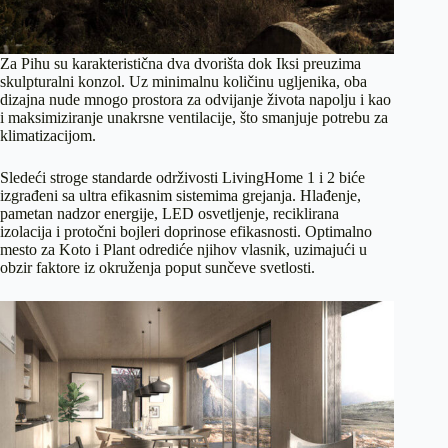
Za Pihu su karakteristična dva dvorišta dok Iksi preuzima
skulpturalni konzol. Uz minimalnu količinu ugljenika, oba
dizajna nude mnogo prostora za odvijanje života napolju i kao
i maksimiziranje unakrsne ventilacije, što smanjuje potrebu za
klimatizacijom.
Sledeći stroge standarde održivosti LivingHome 1 i 2 biće
izgrađeni sa ultra efikasnim sistemima grejanja. Hlađenje,
pametan nadzor energije, LED osvetljenje, reciklirana
izolacija i protočni bojleri doprinose efikasnosti. Optimalno
mesto za Koto i Plant odrediće njihov vlasnik, uzimajući u
obzir faktore iz okruženja poput sunčeve svetlosti.