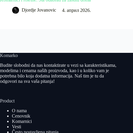
zaštitu
Djordje Jovanovic
4. април 2026.
Komarko
Budite slobodni da nas kontaktirate u vezi sa karakteristikama,
modelima i cenama naših proizvoda, kao i u koliko vam je
potrebna bilo koja dodatna informacija. Naš tim je tu da
odgovori na sva vaša pitanja!
Product
O nama
Cenovnik
Komarnici
Vesti
Često postavljena pitanja