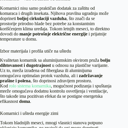
Komarnici nisu samo praktičan dodatak za zaštitu od
komaraca i drugih insekata. Njihova pravilna ugradnja može
doprineti
boljoj cirkulaciji vazduha
, što znači da se
prostorije prirodno hlade bez potrebe za konstantnim
korišćenjem klima uređaja. Tokom letnjih meseci, to direktno
dovodi do
manje potrošnje električne energije
i prijatnije
temperature u domu.
Izbor materijala i profila utiče na uštedu
Kvalitetan komarnik sa aluminijumskim okvirom pruža
bolju
dihtovanost i dugotrajnost
u odnosu na plastične varijante.
Uz to, mreža izrađena od fiberglasa ili aluminijuma
omogućava optimalan protok vazduha, ali i
zadržavanje
prašine i polena
, što doprinosi zdravijem prostoru.
Kod
rolo sistema komarnika
, mogućnost podizanja i spuštanja
mreže omogućava dodatnu kontrolu osvetljenja i ventilacije,
što takođe ima pozitivan efekat da se postigne energetska
efikasnost
doma
.
Komarnici i ušteda energije zimi
Tokom hladnijih meseci, mnogi vlasnici stanova potpuno
uklanjaju komarnike, ne znajući da oni mogu doprineti