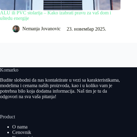
ALU ili PVC stolarija – Kako izabrati pravu za vaš dom i
Rešenje 
uštedu energije
robot pe
Nemanja Jovanovic
23. новембар 2025.
Komarko
Budite slobodni da nas kontaktirate u vezi sa karakteristikama,
modelima i cenama naših proizvoda, kao i u koliko vam je
potrebna bilo koja dodatna informacija. Naš tim je tu da
odgovori na sva vaša pitanja!
Product
O nama
Cenovnik