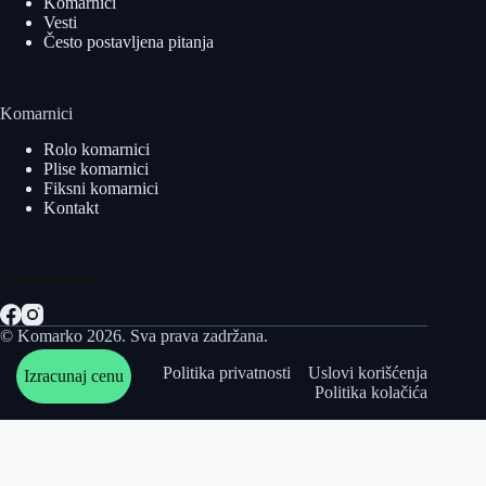
Komarnici
Vesti
Često postavljena pitanja
Komarnici
Rolo komarnici
Plise komarnici
Fiksni komarnici
Kontakt
Društvene mreže
© Komarko 2026. Sva prava zadržana.
Politika privatnosti
Uslovi korišćenja
Izracunaj cenu
Politika kolačića