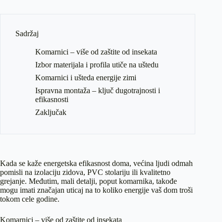
Sadržaj
Komarnici – više od zaštite od insekata
Izbor materijala i profila utiče na uštedu
Komarnici i ušteda energije zimi
Ispravna montaža – ključ dugotrajnosti i
efikasnosti
Zaključak
Kada se kaže energetska efikasnost doma, većina ljudi odmah
pomisli na izolaciju zidova, PVC stolariju ili kvalitetno
grejanje. Međutim, mali detalji, poput komarnika, takođe
mogu imati značajan uticaj na to koliko energije vaš dom troši
tokom cele godine.
Komarnici – više od zaštite od insekata