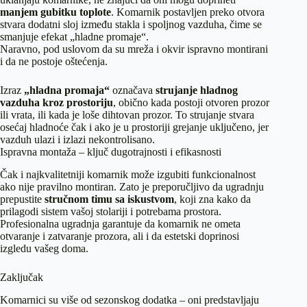
manjem gubitku toplote
. Komarnik postavljen preko otvora
stvara dodatni sloj između stakla i spoljnog vazduha, čime se
smanjuje efekat „hladne promaje“.
Naravno, pod uslovom da su mreža i okvir ispravno montirani
i da ne postoje oštećenja.
Izraz
„hladna promaja“
označava
strujanje hladnog
vazduha kroz prostoriju
, obično kada postoji otvoren prozor
ili vrata, ili kada je loše dihtovan prozor. To strujanje stvara
osećaj hladnoće čak i ako je u prostoriji grejanje uključeno, jer
vazduh ulazi i izlazi nekontrolisano.
Ispravna montaža – ključ dugotrajnosti i efikasnosti
Čak i najkvalitetniji komarnik može izgubiti funkcionalnost
ako nije pravilno montiran. Zato je preporučljivo da ugradnju
prepustite
stručnom timu sa iskustvom
, koji zna kako da
prilagodi sistem vašoj stolariji i potrebama prostora.
Profesionalna ugradnja garantuje da komarnik ne ometa
otvaranje i zatvaranje prozora, ali i da estetski doprinosi
izgledu vašeg doma.
Zaključak
Komarnici su više od sezonskog dodatka – oni predstavljaju