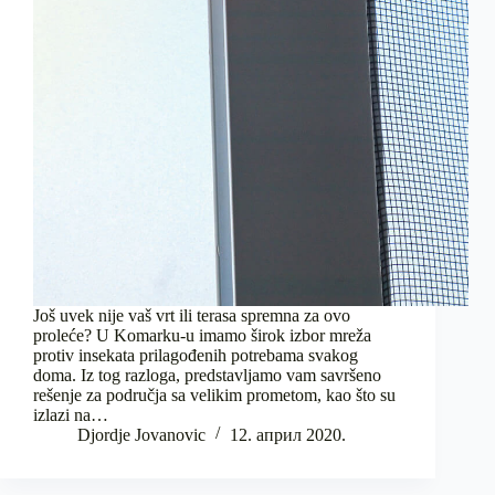
Još uvek nije vaš vrt ili terasa spremna za ovo
proleće? U Komarku-u imamo širok izbor mreža
protiv insekata prilagođenih potrebama svakog
doma. Iz tog razloga, predstavljamo vam savršeno
rešenje za područja sa velikim prometom, kao što su
izlazi na…
Djordje Jovanovic
12. април 2020.