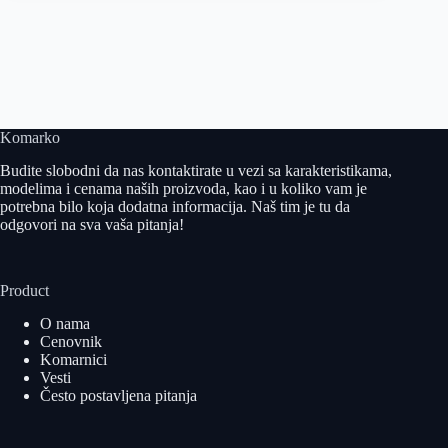
Komarko
Budite slobodni da nas kontaktirate u vezi sa karakteristikama,
modelima i cenama naših proizvoda, kao i u koliko vam je
potrebna bilo koja dodatna informacija. Naš tim je tu da
odgovori na sva vaša pitanja!
Product
O nama
Cenovnik
Komarnici
Vesti
Često postavljena pitanja