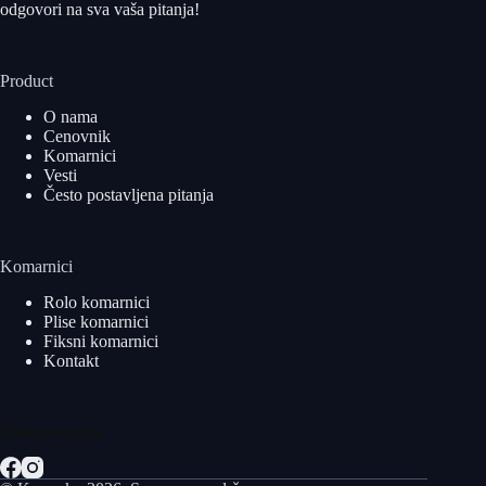
odgovori na sva vaša pitanja!
Product
O nama
Cenovnik
Komarnici
Vesti
Često postavljena pitanja
Komarnici
Rolo komarnici
Plise komarnici
Fiksni komarnici
Kontakt
Društvene mreže